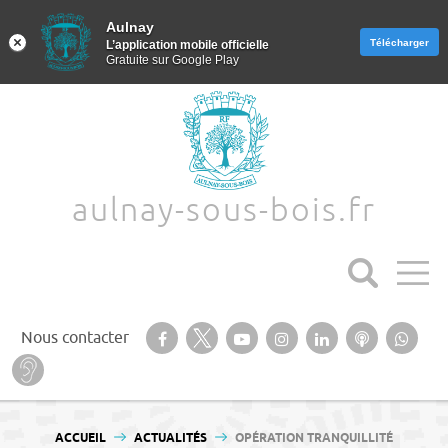
Aulnay
Aulnay
Télécharger
Télécharger
L’application mobile officielle
L’application mobile officielle
Gratuite sur Google Play
Gratuite sur Google Play
Aller au texte
Aller au menu
aulnay-sous-bois.fr
Suivez-nous sur notre page Facebook
Suivez-nous sur Twitter
Suivez-nous sur YouTube
Suivez-nous sur
Retrouvez-
Ecoutez
Suiv
Nous contacter
Instagram
nous sur
nos
nous
Baisse d’audition ? Malentendant ? Sourd ?
Linkedin
Podcasts
Wha
Passer
Menu principal
au
VOUS ÊTES ICI :
ACCUEIL
ACTUALITÉS
OPÉRATION TRANQUILLITÉ