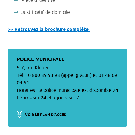
Pièce d’identité.
Justificatif de domicile
>> Retrouvez la brochure complète
POLICE MUNICIPALE
5-7, rue Kléber
Tél. : 0 800 39 93 93 (appel gratuit) et 01 48 69
04 64
Horaires : la police municipale est disponible 24
heures sur 24 et 7 jours sur 7
VOIR LE PLAN D'ACCÈS