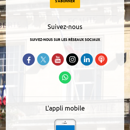
S'ABONNER
Suivez-nous
SUIVEZ-NOUS SUR LES RÉSEAUX SOCIAUX
Suivez-nous sur Twitter
Retrouvez-nous sur Facebook
Suivez-nous sur YouTube
Suivez-nous sur
Retrouvez-
Ecoutez
Instagram
nous sur
nos
Linkedin
Podcasts
Suivez-nous sur
WhatsApp
L'appli mobile