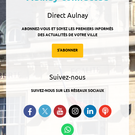
Direct Aulnay
ABONNEZ-VOUS ET SOYEZ LES PREMIERS INFORMÉS
DES ACTUALITÉS DE VOTRE VILLE
S'ABONNER
Suivez-nous
SUIVEZ-NOUS SUR LES RÉSEAUX SOCIAUX
Suivez-nous sur Twitter
Retrouvez-nous sur Facebook
Suivez-nous sur YouTube
Suivez-nous sur
Retrouvez-
Ecoutez
Instagram
nous sur
nos
Linkedin
Podcasts
Suivez-nous sur
WhatsApp