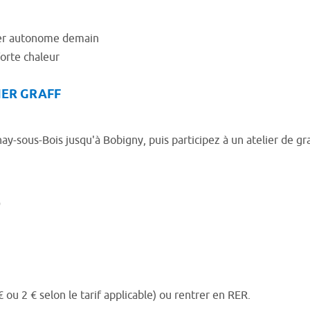
ter autonome demain
forte chaleur
IER GRAFF
y-sous-Bois jusqu'à Bobigny, puis participez à un atelier de graf
0
€ ou 2 € selon le tarif applicable) ou rentrer en RER.