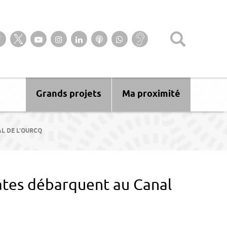
Suivez-nous sur notre page Facebook
Suivez-nous sur Twitter
Suivez-nous sur YouTube
Suivez-nous sur Instagram
Retrouvez-nous sur Linkedin
Ecoutez nos Podcasts
Suivez-nous sur
Baisse
WhatsApp
d’audition ?
Malentendant
? Sourd ?
Grands projets
Ma proximité
AL DE L’OURCQ
rates débarquent au Canal