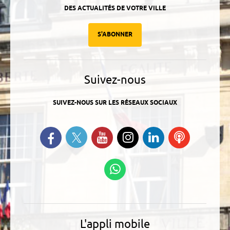
DES ACTUALITÉS DE VOTRE VILLE
S'ABONNER
Suivez-nous
SUIVEZ-NOUS SUR LES RÉSEAUX SOCIAUX
Suivez-nous sur Twitter
Retrouvez-nous sur Facebook
Suivez-nous sur YouTube
Suivez-nous sur
Retrouvez-
Ecoutez
Instagram
nous sur
nos
Linkedin
Podcasts
Suivez-nous sur
WhatsApp
L'appli mobile