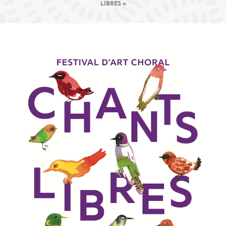
contenu
LIBRES »