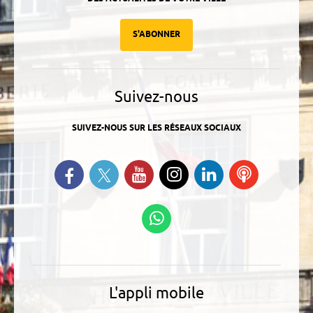
S'ABONNER
Suivez-nous
SUIVEZ-NOUS SUR LES RÉSEAUX SOCIAUX
Suivez-nous sur Twitter
Retrouvez-nous sur Facebook
Suivez-nous sur YouTube
Suivez-nous sur
Retrouvez-
Ecoutez
Instagram
nous sur
nos
Linkedin
Podcasts
Suivez-nous sur
WhatsApp
L'appli mobile