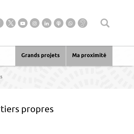
Suivez-nous sur notre page Facebook
Suivez-nous sur Twitter
Suivez-nous sur YouTube
Suivez-nous sur Instagram
Retrouvez-nous sur Linkedin
Ecoutez nos Podcasts
Suivez-nous sur
Baisse
WhatsApp
d’audition ?
Malentendant
? Sourd ?
Grands projets
Ma proximité
ES
tiers propres