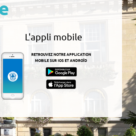
e
L'appli mobile
RETROUVEZ NOTRE APPLICATION
MOBILE SUR IOS ET ANDROÏD
z-
ur
App