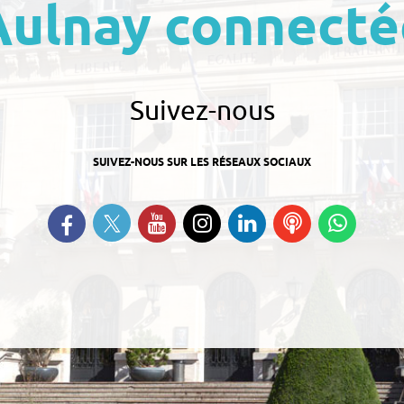
Aulnay connecté
Suivez-nous
SUIVEZ-NOUS SUR LES RÉSEAUX SOCIAUX
Suivez-nous sur Twitter
Retrouvez-nous sur Facebook
Suivez-nous sur YouTube
Suivez-nous sur
Retrouvez-nous
Ecoutez
Suive
Instagram
sur Linkedin
nos
nous s
Podcasts
Whats