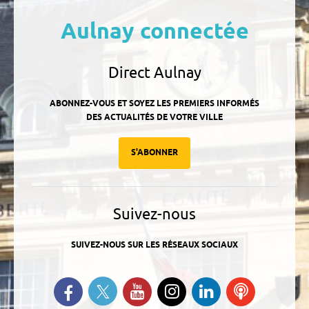
Aulnay connectée
Direct Aulnay
ABONNEZ-VOUS ET SOYEZ LES PREMIERS INFORMÉS
DES ACTUALITÉS DE VOTRE VILLE
S'ABONNER
Suivez-nous
SUIVEZ-NOUS SUR LES RÉSEAUX SOCIAUX
Suivez-nous sur Twitter
Retrouvez-nous sur Facebook
Suivez-nous sur YouTube
Suivez-nous sur
Retrouvez-
Ecoutez
Instagram
nous sur
nos