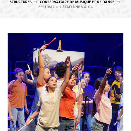
contenu
STRUCTURES
CONSERVATOIRE DE MUSIQUE ET DE DANSE
FESTIVAL « IL ÉTAIT UNE VOIX »