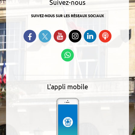
Suivez-nous
SUIVEZ-NOUS SUR LES RÉSEAUX SOCIAUX
Suivez-nous sur Twitter
Retrouvez-nous sur Facebook
Suivez-nous sur YouTube
Suivez-nous sur
Retrouvez-
Ecoutez
Instagram
nous sur
nos
Linkedin
Podcasts
Suivez-nous sur
WhatsApp
L'appli mobile