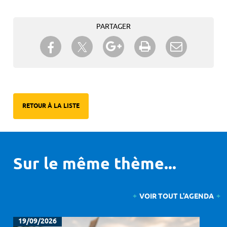
PARTAGER
Partager sur Twitter
Partager sur Facebook
Partager sur Google+
Imprimer
Envoyer à
un ami
RETOUR À LA LISTE
Sur le même thème...
VOIR TOUT L'AGENDA
19/09/2026