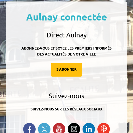
Aulnay connectée
Direct Aulnay
ABONNEZ-VOUS ET SOYEZ LES PREMIERS INFORMÉS
DES ACTUALITÉS DE VOTRE VILLE
S'ABONNER
Suivez-nous
SUIVEZ-NOUS SUR LES RÉSEAUX SOCIAUX
Suivez-nous sur Twitter
Retrouvez-nous sur Facebook
Suivez-nous sur YouTube
Suivez-nous sur
Retrouvez-
Ecoutez
Instagram
nous sur
nos