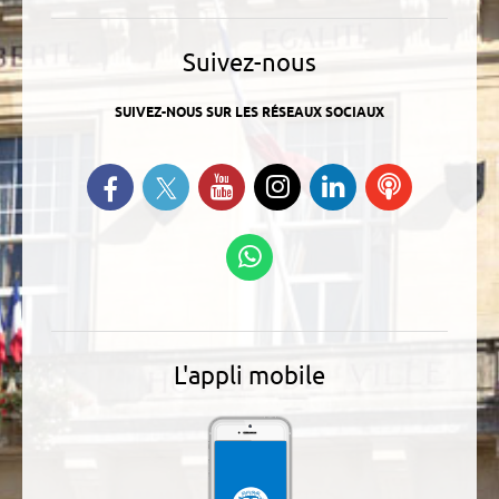
Suivez-nous
SUIVEZ-NOUS SUR LES RÉSEAUX SOCIAUX
Suivez-nous sur Twitter
Retrouvez-nous sur Facebook
Suivez-nous sur YouTube
Suivez-nous sur
Retrouvez-
Ecoutez
Instagram
nous sur
nos
Linkedin
Podcasts
Suivez-nous sur
WhatsApp
L'appli mobile