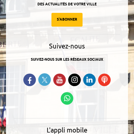
DES ACTUALITÉS DE VOTRE VILLE
S'ABONNER
Suivez-nous
SUIVEZ-NOUS SUR LES RÉSEAUX SOCIAUX
Suivez-nous sur Twitter
Retrouvez-nous sur Facebook
Suivez-nous sur YouTube
Suivez-nous sur
Retrouvez-
Ecoutez
Instagram
nous sur
nos
Linkedin
Podcasts
Suivez-nous sur
WhatsApp
L'appli mobile