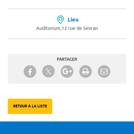
Lieu
Auditorium,12 rue de Sevran
PARTAGER
Partager sur Twitter
Partager sur Facebook
Partager sur Google+
Imprimer
Envoyer à
un ami
RETOUR À LA LISTE