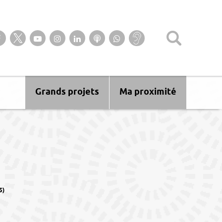
Suivez-nous sur notre page Facebook
Suivez-nous sur Twitter
Suivez-nous sur YouTube
Suivez-nous sur Instagram
Retrouvez-nous sur Linkedin
Ecoutez nos Podcasts
Suivez-nous sur
Baisse
WhatsApp
d’audition ?
Malentendant
? Sourd ?
Grands projets
Ma proximité
5)