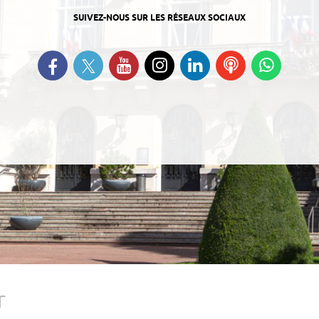
SUIVEZ-NOUS SUR LES RÉSEAUX SOCIAUX
Suivez-nous sur Twitter
Retrouvez-nous sur Facebook
Suivez-nous sur YouTube
Suivez-nous sur
Retrouvez-nous
Ecoutez
Suive
Instagram
sur Linkedin
nos
nous s
Podcasts
Whats
r