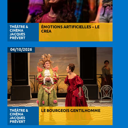
THÉÂTRE &
ÉMOTIONS ARTIFICIELLES – LE
CINÉMA
CREA
JACQUES
PRÉVERT
04/10/2026
THÉÂTRE &
LE BOURGEOIS GENTILHOMME
CINÉMA
JACQUES
PRÉVERT