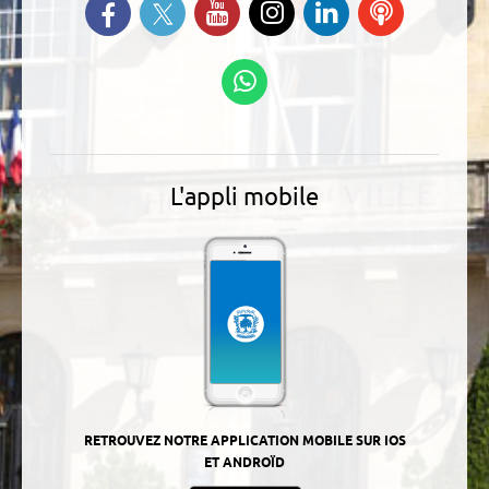
Suivez-nous sur Twitter
Retrouvez-nous sur Facebook
Suivez-nous sur YouTube
Suivez-nous sur
Retrouvez-
Ecoutez
Instagram
nous sur
nos
Linkedin
Podcasts
Suivez-nous sur
WhatsApp
L'appli mobile
RETROUVEZ NOTRE APPLICATION MOBILE SUR IOS
ET ANDROÏD