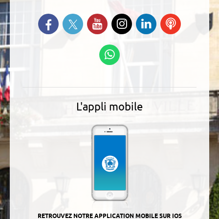
Suivez-nous sur Twitter
Retrouvez-nous sur Facebook
Suivez-nous sur YouTube
Suivez-nous sur
Retrouvez-
Ecoutez
Instagram
nous sur
nos
Linkedin
Podcasts
Suivez-nous sur
WhatsApp
L'appli mobile
RETROUVEZ NOTRE APPLICATION MOBILE SUR IOS