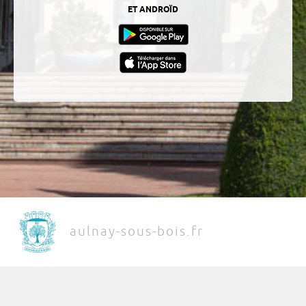
ET ANDROÏD
aulnay-sous-bois.fr