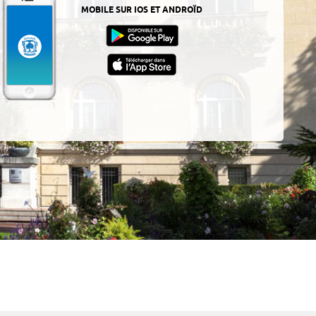
MOBILE SUR IOS ET ANDROÏD
z-
ur
App