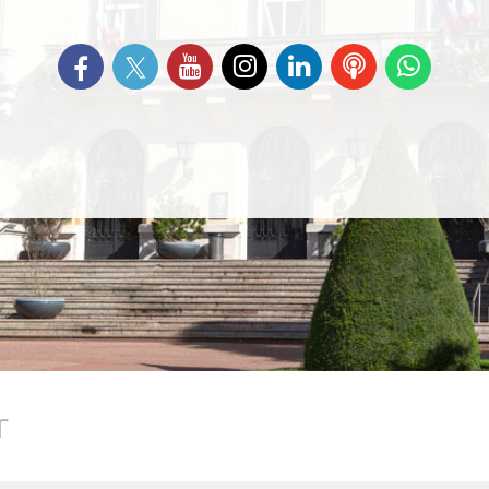
Suivez-nous sur Twitter
Retrouvez-nous sur Facebook
Suivez-nous sur YouTube
Suivez-nous sur
Retrouvez-nous
Ecoutez
Suive
Instagram
sur Linkedin
nos
nous s
Podcasts
Whats
r