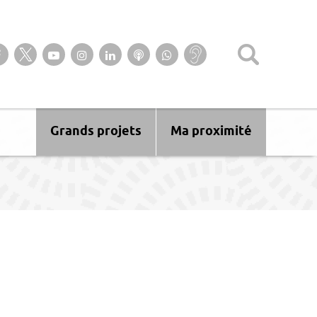
Suivez-nous sur notre page Facebook
Suivez-nous sur Twitter
Suivez-nous sur YouTube
Suivez-nous sur Instagram
Retrouvez-nous sur Linkedin
Ecoutez nos Podcasts
Suivez-nous sur
Baisse
WhatsApp
d’audition ?
Malentendant
? Sourd ?
Grands projets
Ma proximité