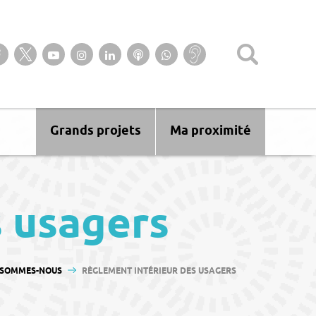
Suivez-nous sur notre page Facebook
Suivez-nous sur Twitter
Suivez-nous sur YouTube
Suivez-nous sur Instagram
Retrouvez-nous sur Linkedin
Ecoutez nos Podcasts
Suivez-nous sur
Baisse
WhatsApp
d’audition ?
Malentendant
? Sourd ?
Grands projets
Ma proximité
s usagers
-SOMMES-NOUS
RÈGLEMENT INTÉRIEUR DES USAGERS