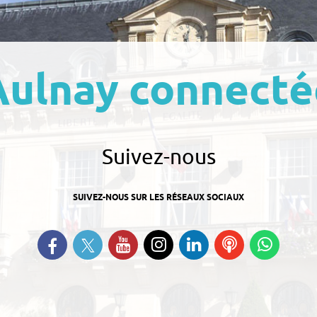
Aulnay connecté
Suivez-nous
SUIVEZ-NOUS SUR LES RÉSEAUX SOCIAUX
Suivez-nous sur Twitter
Retrouvez-nous sur Facebook
Suivez-nous sur YouTube
Suivez-nous sur
Retrouvez-nous
Ecoutez
Suive
Instagram
sur Linkedin
nos
nous s
Podcasts
Whats