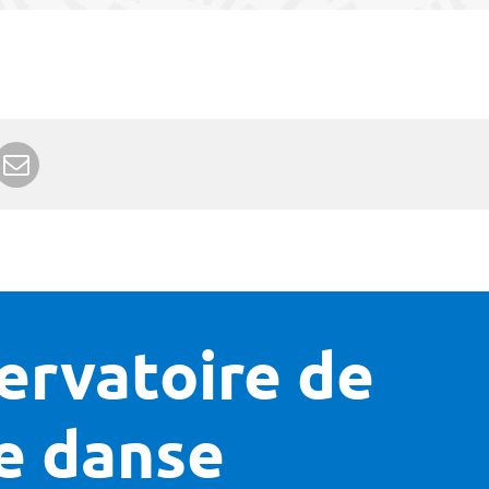
r Google+
rimer
Envoyer à un ami
rvatoire de
e danse