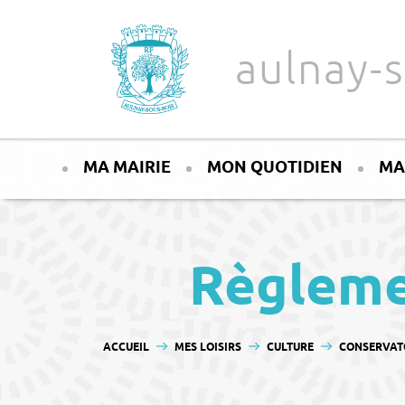
Aller au texte
Aller au menu
aulnay-s
Passer
Menu principal
au
MA MAIRIE
MON QUOTIDIEN
MA
contenu
Règlemen
VOUS ÊTES ICI :
ACCUEIL
MES LOISIRS
CULTURE
CONSERVATO