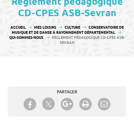
Règlement pédagogique
contenu
CD-CPES ASB-Sevran
VOUS ÊTES ICI :
ACCUEIL
MES LOISIRS
CULTURE
CONSERVATOIRE DE
MUSIQUE ET DE DANSE À RAYONNEMENT DÉPARTEMENTAL
QUI-SOMMES-NOUS
RÈGLEMENT PÉDAGOGIQUE CD-CPES ASB-
SEVRAN
PARTAGER
Partager sur Twitter
Partager sur Facebook
Partager sur Google+
Imprimer
Envoyer à
un ami