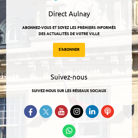
Direct Aulnay
ABONNEZ-VOUS ET SOYEZ LES PREMIERS INFORMÉS
DES ACTUALITÉS DE VOTRE VILLE
S'ABONNER
Suivez-nous
SUIVEZ-NOUS SUR LES RÉSEAUX SOCIAUX
Suivez-nous sur Twitter
Retrouvez-nous sur Facebook
Suivez-nous sur YouTube
Suivez-nous sur
Retrouvez-
Ecoutez
Instagram
nous sur
nos
Linkedin
Podcasts
Suivez-nous sur
WhatsApp