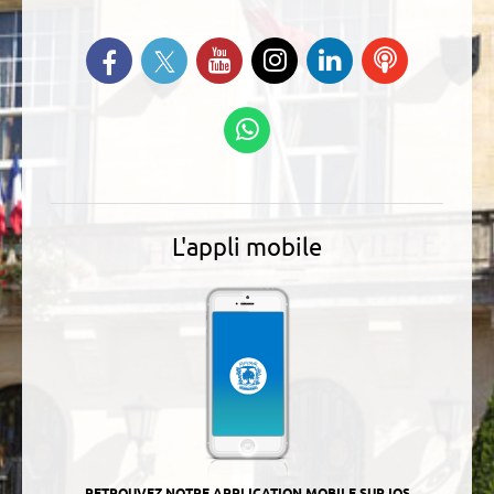
Suivez-nous sur Twitter
Retrouvez-nous sur Facebook
Suivez-nous sur YouTube
Suivez-nous sur
Retrouvez-
Ecoutez
Instagram
nous sur
nos
Linkedin
Podcasts
Suivez-nous sur
WhatsApp
L'appli mobile