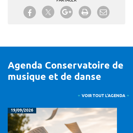
PARTAGER
Partager sur Twitter
Partager sur Facebook
Partager sur Google+
Imprimer
Envoyer à
un ami
Agenda Conservatoire de
musique et de danse
VOIR TOUT L'AGENDA
19/09/2026