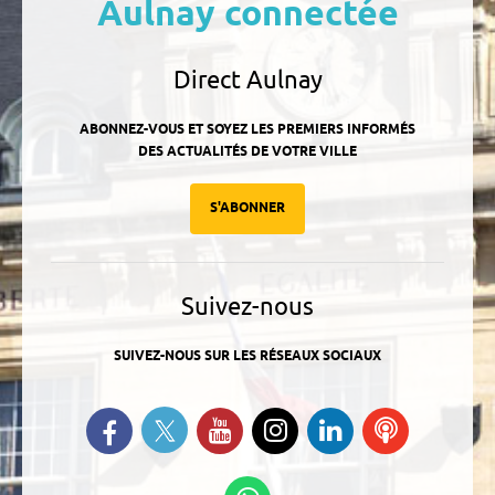
Aulnay connectée
Direct Aulnay
ABONNEZ-VOUS ET SOYEZ LES PREMIERS INFORMÉS
DES ACTUALITÉS DE VOTRE VILLE
S'ABONNER
Suivez-nous
SUIVEZ-NOUS SUR LES RÉSEAUX SOCIAUX
Suivez-nous sur Twitter
Retrouvez-nous sur Facebook
Suivez-nous sur YouTube
Suivez-nous sur
Retrouvez-
Ecoutez
Instagram
nous sur
nos
Linkedin
Podcasts
Suivez-nous sur