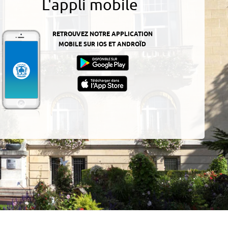
L'appli mobile
RETROUVEZ NOTRE APPLICATION
MOBILE SUR IOS ET ANDROÏD
z-
ur
App