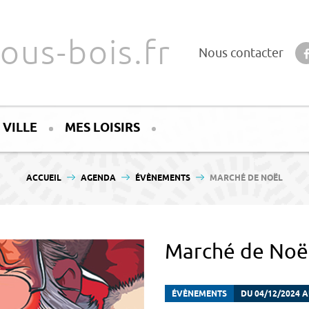
ous-bois.fr
Nous contacter
 VILLE
MES LOISIRS
VOUS ÊTES ICI :
ACCUEIL
AGENDA
ÉVÈNEMENTS
MARCHÉ DE NOËL
Marché de Noë
ÉVÈNEMENTS
DU 04/12/2024 A