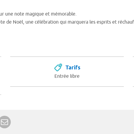
 sur une note magique et mémorable.
 de Noël, une célébration qui marquera les esprits et réchauff
Tarifs
Entrée libre
r Google+
rimer
Envoyer à un ami