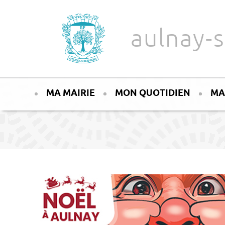
Aller au texte
Aller au menu
aulnay-s
Passer
Menu principal
au
MA MAIRIE
MON QUOTIDIEN
MA
contenu