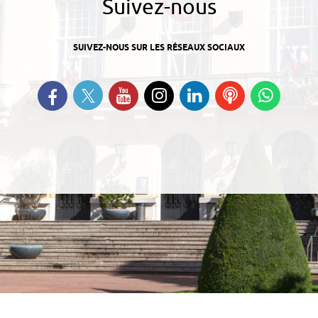
Suivez-nous
SUIVEZ-NOUS SUR LES RÉSEAUX SOCIAUX
Suivez-nous sur Twitter
Retrouvez-nous sur Facebook
Suivez-nous sur YouTube
Suivez-nous sur
Retrouvez-nous
Ecoutez
Suive
Instagram
sur Linkedin
nos
nous s
Podcasts
Whats