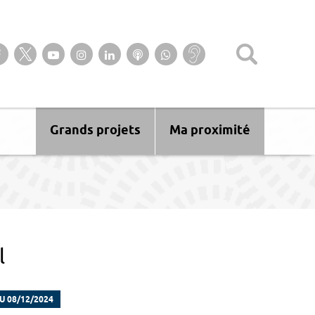
Suivez-nous sur notre page Facebook
Suivez-nous sur Twitter
Suivez-nous sur YouTube
Suivez-nous sur Instagram
Retrouvez-nous sur Linkedin
Ecoutez nos Podcasts
Suivez-nous sur
Baisse
WhatsApp
d’audition ?
Malentendant
? Sourd ?
Grands projets
Ma proximité
l
U 08/12/2024