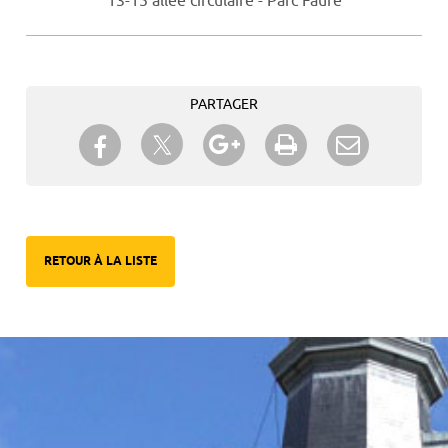
13-15 allée circulaire - Parc Faure
PARTAGER
Partager sur Twitter
Partager sur Facebook
Partager sur Google+
Imprimer
Envoyer à
un ami
RETOUR À LA LISTE