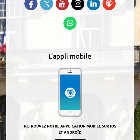
Suivez-nous sur Twitter
Retrouvez-nous sur Facebook
Suivez-nous sur YouTube
Suivez-nous sur
Retrouvez-
Ecoutez
Instagram
nous sur
nos
Linkedin
Podcasts
Suivez-nous sur
WhatsApp
L'appli mobile
RETROUVEZ NOTRE APPLICATION MOBILE SUR IOS
ET ANDROÏD