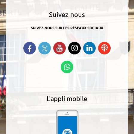
Suivez-nous
SUIVEZ-NOUS SUR LES RÉSEAUX SOCIAUX
Suivez-nous sur Twitter
Retrouvez-nous sur Facebook
Suivez-nous sur YouTube
Suivez-nous sur
Retrouvez-
Ecoutez
Instagram
nous sur
nos
Linkedin
Podcasts
Suivez-nous sur
WhatsApp
L'appli mobile