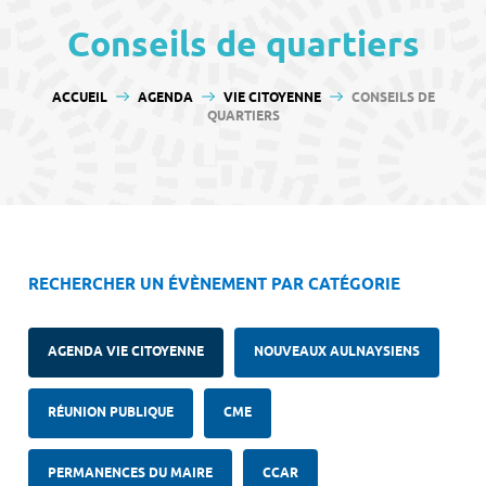
contenu
Conseils de quartiers
VOUS ÊTES ICI :
ACCUEIL
AGENDA
VIE CITOYENNE
CONSEILS DE
QUARTIERS
RECHERCHER UN ÉVÈNEMENT PAR CATÉGORIE
AGENDA VIE CITOYENNE
NOUVEAUX AULNAYSIENS
RÉUNION PUBLIQUE
CME
PERMANENCES DU MAIRE
CCAR