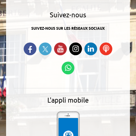
Suivez-nous
SUIVEZ-NOUS SUR LES RÉSEAUX SOCIAUX
Suivez-nous sur Twitter
Retrouvez-nous sur Facebook
Suivez-nous sur YouTube
Suivez-nous sur
Retrouvez-
Ecoutez
Instagram
nous sur
nos
Linkedin
Podcasts
Suivez-nous sur
WhatsApp
L'appli mobile