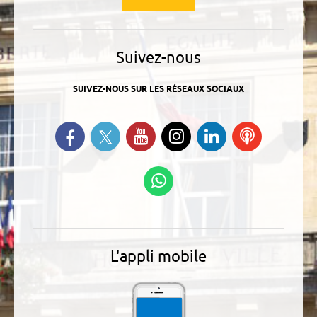
Suivez-nous
SUIVEZ-NOUS SUR LES RÉSEAUX SOCIAUX
Suivez-nous sur Twitter
Retrouvez-nous sur Facebook
Suivez-nous sur YouTube
Suivez-nous sur
Retrouvez-
Ecoutez
Instagram
nous sur
nos
Linkedin
Podcasts
Suivez-nous sur
WhatsApp
L'appli mobile