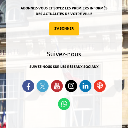
ABONNEZ-VOUS ET SOYEZ LES PREMIERS INFORMÉS
DES ACTUALITÉS DE VOTRE VILLE
S'ABONNER
Suivez-nous
SUIVEZ-NOUS SUR LES RÉSEAUX SOCIAUX
Suivez-nous sur Twitter
Retrouvez-nous sur Facebook
Suivez-nous sur YouTube
Suivez-nous sur
Retrouvez-
Ecoutez
Instagram
nous sur
nos
Linkedin
Podcasts
Suivez-nous sur
WhatsApp