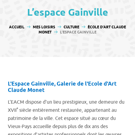
contenu
L’espace Gainville
VOUS ÊTES ICI :
ACCUEIL
MES LOISIRS
CULTURE
ÉCOLE D’ART CLAUDE
MONET
L’ESPACE GAINVILLE
L'Espace Gainville, Galerie de l'Ecole d'Art
Claude Monet
L'EACM dispose d'un lieu prestigieux, une demeure du
e
XVII
siècle entièrement restaurée, appartenant au
patrimoine de la ville. Cet espace situé au cœur du
Vieux-Pays accueille depuis plus de dix ans des
expositions d'artistes professionnels dont les œuvres