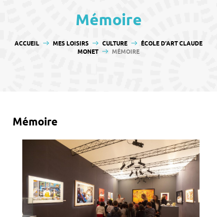
contenu
Mémoire
VOUS ÊTES ICI :
ACCUEIL
MES LOISIRS
CULTURE
ÉCOLE D’ART CLAUDE
MONET
MÉMOIRE
Mémoire