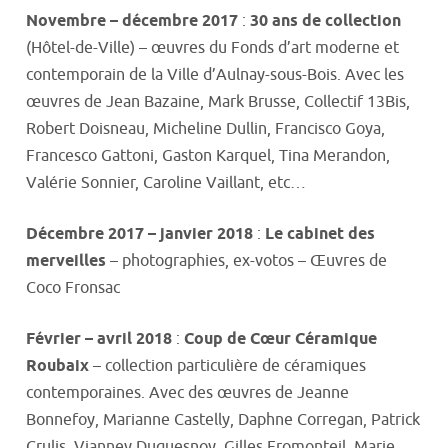
Novembre – décembre 2017
:
30 ans de collection
(Hôtel-de-Ville) – œuvres du Fonds d’art moderne et
contemporain de la Ville d’Aulnay-sous-Bois. Avec les
œuvres de Jean Bazaine, Mark Brusse, Collectif 13Bis,
Robert Doisneau, Micheline Dullin, Francisco Goya,
Francesco Gattoni, Gaston Karquel, Tina Merandon,
Valérie Sonnier, Caroline Vaillant, etc…
Décembre 2017
– janvier 2018
:
Le cabinet des
merveilles
– photographies, ex-votos – Œuvres de
Coco Fronsac
Février – avril 2018
:
Coup de Cœur Céramique
Roubaix
– collection particulière de céramiques
contemporaines. Avec des œuvres de Jeanne
Bonnefoy, Marianne Castelly, Daphne Corregan, Patrick
Crulis, Vianney Duquesnoy, Gilles Fromonteil, Marie