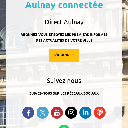
Aulnay connectée
Direct Aulnay
ABONNEZ-VOUS ET SOYEZ LES PREMIERS INFORMÉS
DES ACTUALITÉS DE VOTRE VILLE
S'ABONNER
Suivez-nous
SUIVEZ-NOUS SUR LES RÉSEAUX SOCIAUX
Suivez-nous sur Twitter
Retrouvez-nous sur Facebook
Suivez-nous sur YouTube
Suivez-nous sur
Retrouvez-
Ecoutez
Instagram
nous sur
nos
Linkedin
Podcasts
Suivez-nous sur