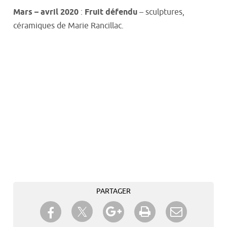
Mars – avril 2020
:
Fruit défendu
– sculptures,
céramiques de Marie Rancillac.
PARTAGER
Partager sur Twitter
Partager sur Facebook
Partager sur Google+
Imprimer
Envoyer à
un ami