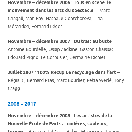
Novembre – décembre 2006
:
Tous en scène, le
mouvement dans les arts du spectacle
– Marc
Chagall, Man Ray, Nathalie Gontchorova, Tina
Mérandon, Fernand Léger…
Novembre – décembre 2007
:
Du trait au buste
–
Antoine Bourdelle, Ossip Zadkine, Gaston Chaissac,
Edouard Pigno, Le Corbusier, Germaine Richier…
Juillet 2007
:
100% Recup Le recyclage dans l’art
–
Régis R., Bernard Pras, Marc Bourlier, Petra Werlé, Tony
Cragg…
2008 – 2017
Novembre – décembre 2008
:
Les artistes de la
Nouvelle École de Paris : Lumières, couleurs,
formes
– Bazaine, Tal Coat, Robin, Manessier, Pignon,