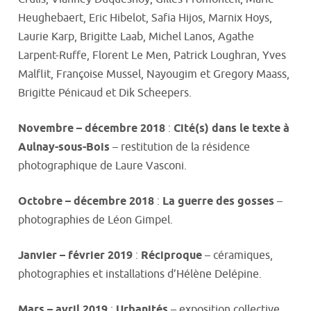
Heughebaert, Eric Hibelot, Safia Hijos, Marnix Hoys,
Laurie Karp, Brigitte Laab, Michel Lanos, Agathe
Larpent-Ruffe, Florent Le Men, Patrick Loughran, Yves
Malflit, Françoise Mussel, Nayougim et Gregory Maass,
Brigitte Pénicaud et Dik Scheepers.
Novembre – décembre 2018
:
Cité(s) dans le texte à
Aulnay-sous-Bois
– restitution de la résidence
photographique de Laure Vasconi.
Octobre – décembre 2018
:
La guerre des gosses
–
photographies de Léon Gimpel.
Janvier – février 2019
:
Réciproque
– céramiques,
photographies et installations d’Hélène Delépine.
Mars – avril 2019
:
Urbanités
– exposition collective