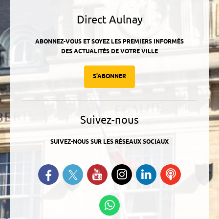
Direct Aulnay
ABONNEZ-VOUS ET SOYEZ LES PREMIERS INFORMÉS
DES ACTUALITÉS DE VOTRE VILLE
S'ABONNER
Suivez-nous
SUIVEZ-NOUS SUR LES RÉSEAUX SOCIAUX
Suivez-nous sur Twitter
Retrouvez-nous sur Facebook
Suivez-nous sur YouTube
Suivez-nous sur
Retrouvez-
Ecoutez
Instagram
nous sur
nos
Linkedin
Podcasts
Suivez-nous sur
WhatsApp