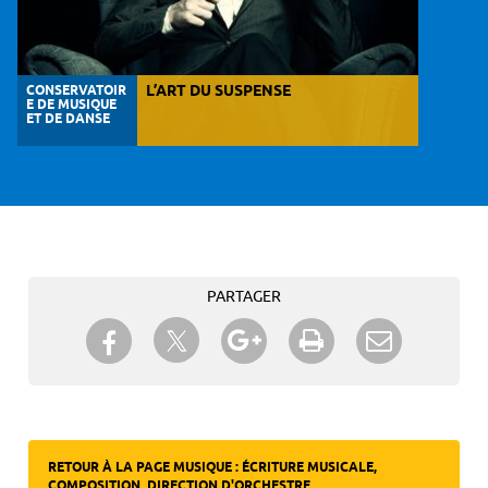
CONSERVATOIR
L’ART DU SUSPENSE
E DE MUSIQUE
ET DE DANSE
PARTAGER
Partager sur Twitter
Partager sur Facebook
Partager sur Google+
Imprimer
Envoyer à
un ami
RETOUR À LA PAGE MUSIQUE : ÉCRITURE MUSICALE,
COMPOSITION, DIRECTION D'ORCHESTRE