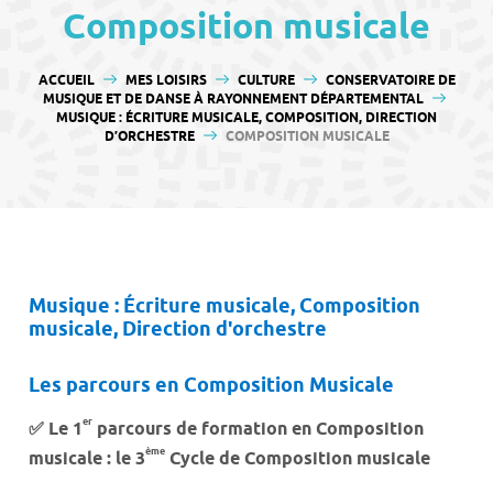
contenu
Composition musicale
VOUS ÊTES ICI :
ACCUEIL
MES LOISIRS
CULTURE
CONSERVATOIRE DE
MUSIQUE ET DE DANSE À RAYONNEMENT DÉPARTEMENTAL
MUSIQUE : ÉCRITURE MUSICALE, COMPOSITION, DIRECTION
D’ORCHESTRE
COMPOSITION MUSICALE
Musique : Écriture musicale, Composition
musicale, Direction d'orchestre
Les parcours en Composition Musicale
er
✅
Le 1
parcours de formation en Composition
ème
musicale : le 3
Cycle de Composition musicale