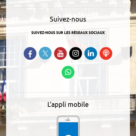
Suivez-nous
SUIVEZ-NOUS SUR LES RÉSEAUX SOCIAUX
Suivez-nous sur Twitter
Retrouvez-nous sur Facebook
Suivez-nous sur YouTube
Suivez-nous sur
Retrouvez-
Ecoutez
Instagram
nous sur
nos
Linkedin
Podcasts
Suivez-nous sur
WhatsApp
L'appli mobile