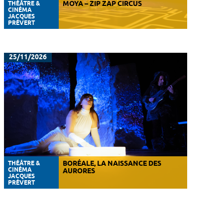
THÉÂTRE &
MOYA – ZIP ZAP CIRCUS
CINÉMA
JACQUES
PRÉVERT
25/11/2026
THÉÂTRE &
BORÉALE, LA NAISSANCE DES
CINÉMA
AURORES
JACQUES
PRÉVERT