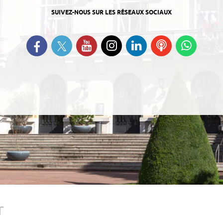
SUIVEZ-NOUS SUR LES RÉSEAUX SOCIAUX
Suivez-nous sur Twitter
Retrouvez-nous sur Facebook
Suivez-nous sur YouTube
Suivez-nous sur
Retrouvez-nous
Ecoutez
Suive
Instagram
sur Linkedin
nos
nous s
Podcasts
Whats
r