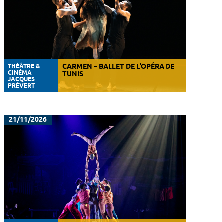
THÉÂTRE &
CARMEN – BALLET DE L’OPÉRA DE
CINÉMA
TUNIS
JACQUES
PRÉVERT
21/11/2026