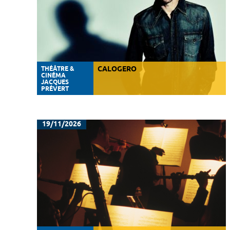
THÉÂTRE &
CALOGERO
CINÉMA
JACQUES
PRÉVERT
19/11/2026