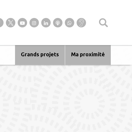
Suivez-nous sur notre page Facebook
Suivez-nous sur Twitter
Suivez-nous sur YouTube
Suivez-nous sur Instagram
Retrouvez-nous sur Linkedin
Ecoutez nos Podcasts
Suivez-nous sur
Baisse
WhatsApp
d’audition ?
Malentendant
? Sourd ?
Grands projets
Ma proximité