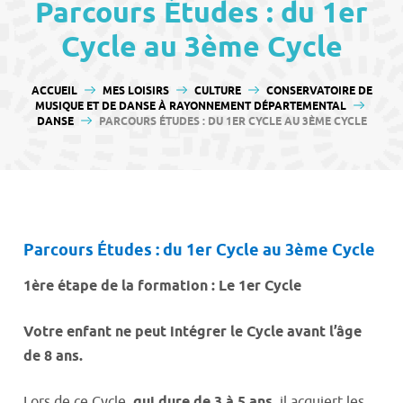
contenu
Parcours Études : du 1er
Cycle au 3ème Cycle
VOUS ÊTES ICI :
ACCUEIL
MES LOISIRS
CULTURE
CONSERVATOIRE DE
MUSIQUE ET DE DANSE À RAYONNEMENT DÉPARTEMENTAL
DANSE
PARCOURS ÉTUDES : DU 1ER CYCLE AU 3ÈME CYCLE
Parcours Études : du 1er Cycle au 3ème Cycle
1ère étape de la formation : Le 1er Cycle
Votre enfant ne peut intégrer le Cycle avant l’âge
de 8 ans.
Lors de ce Cycle,
qui dure de 3 à 5 ans
, il acquiert les