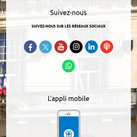
Suivez-nous
SUIVEZ-NOUS SUR LES RÉSEAUX SOCIAUX
Suivez-nous sur Twitter
Retrouvez-nous sur Facebook
Suivez-nous sur YouTube
Suivez-nous sur
Retrouvez-
Ecoutez
Instagram
nous sur
nos
Linkedin
Podcasts
Suivez-nous sur
WhatsApp
L'appli mobile