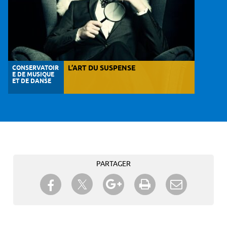
CONSERVATOIR
L’ART DU SUSPENSE
E DE MUSIQUE
ET DE DANSE
PARTAGER
Partager sur Twitter
Partager sur Facebook
Partager sur Google+
Imprimer
Envoyer à
un ami