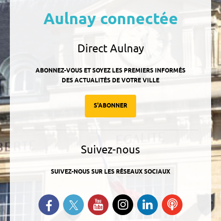
Aulnay connectée
Direct Aulnay
ABONNEZ-VOUS ET SOYEZ LES PREMIERS INFORMÉS
DES ACTUALITÉS DE VOTRE VILLE
S'ABONNER
Suivez-nous
SUIVEZ-NOUS SUR LES RÉSEAUX SOCIAUX
Suivez-nous sur Twitter
Retrouvez-nous sur Facebook
Suivez-nous sur YouTube
Suivez-nous sur
Retrouvez-
Ecoutez
Instagram
nous sur
nos
Linkedin
Podcasts