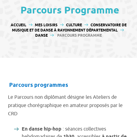
contenu
Parcours Programme
VOUS ÊTES ICI :
ACCUEIL
MES LOISIRS
CULTURE
CONSERVATOIRE DE
MUSIQUE ET DE DANSE À RAYONNEMENT DÉPARTEMENTAL
DANSE
PARCOURS PROGRAMME
Parcours programmes
Le Parcours non diplômant désigne les Ateliers de
pratique chorégraphique en amateur proposés par le
CRD
En danse hip-hop
: séances collectives
hebdomadaires de
1h30
, accessibles
à partir de