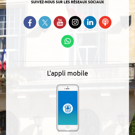
SUIVEZ-NOUS SUR LES RÉSEAUX SOCIAUX
Suivez-nous sur Twitter
Retrouvez-nous sur Facebook
Suivez-nous sur YouTube
Suivez-nous sur
Retrouvez-
Ecoutez
Instagram
nous sur
nos
Linkedin
Podcasts
Suivez-nous sur
WhatsApp
L'appli mobile