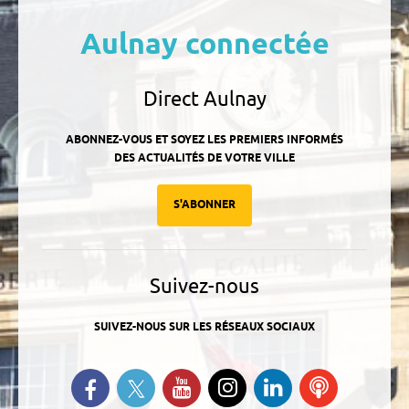
Aulnay connectée
Direct Aulnay
ABONNEZ-VOUS ET SOYEZ LES PREMIERS INFORMÉS
DES ACTUALITÉS DE VOTRE VILLE
S'ABONNER
Suivez-nous
SUIVEZ-NOUS SUR LES RÉSEAUX SOCIAUX
Suivez-nous sur Twitter
Retrouvez-nous sur Facebook
Suivez-nous sur YouTube
Suivez-nous sur
Retrouvez-
Ecoutez
Instagram
nous sur
nos