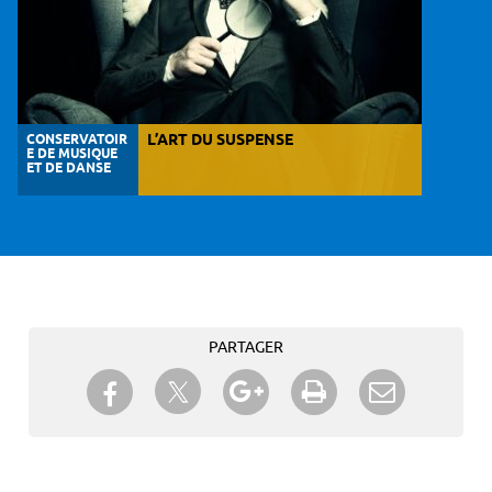
CONSERVATOIR
L’ART DU SUSPENSE
E DE MUSIQUE
ET DE DANSE
PARTAGER
Partager sur Twitter
Partager sur Facebook
Partager sur Google+
Imprimer
Envoyer à
un ami